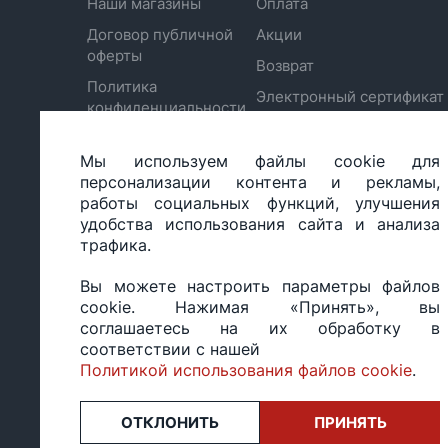
Наши магазины
Оплата
Договор публичной
Акции
оферты
Возврат
Политика
Электронный сертификат
конфиденциальности
Отписаться от рассылки
Обработка
Настройка политики
персональных
Мы используем файлы cookie для
cookie
данных
персонализации контента и рекламы,
работы социальных функций, улучшения
удобства использования сайта и анализа
трафика.
ООО «БИГ СТАР», УНП 490986593
Вы можете настроить параметры файлов
Юридический адрес: 220035, Республика Беларусь, г.М
cookie. Нажимая «Принять», вы
ул.Тимирязева 65Б, оф.1107Б
соглашаетесь на их обработку в
Свидетельство о государственной регистрации: №490
соответствии с нашей
14.03.2017.
Политикой использования файлов cookie
.
Регистрация в Торговом реестре: №494648 от 22.10.20
Заказы, оформленные в рабочий день после 18:00, а т
или праздники, обрабатываются на следующий рабочий
ОТКЛОНИТЬ
ПРИНЯТЬ
Оценка 4,4
★★★★★
на основе
13 отзывов.