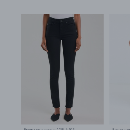
Брюки джинсовые ADELA 915
Брюки дж