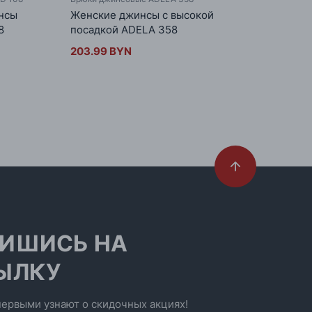
нсы
Женские джинсы с высокой
Женс
8
посадкой ADELA 358
скин
203.99 BYN
216.
ИШИСЬ НА
ЫЛКУ
ервыми узнают о скидочных акциях!