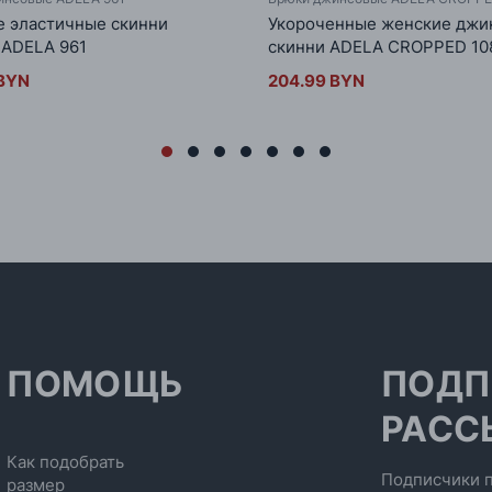
 эластичные скинни
Укороченные женские джи
 ADELA 961
скинни ADELA CROPPED 10
 BYN
204.99 BYN
ПОМОЩЬ
ПОДП
РАСС
Как подобрать
Подписчики п
размер