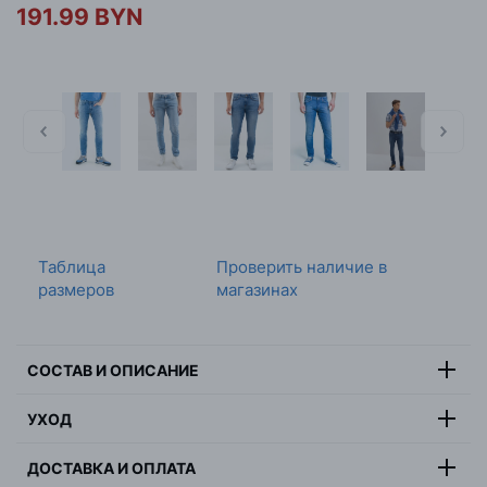
191.99 BYN
Таблица
Проверить наличие в
размеров
магазинах
СОСТАВ И ОПИСАНИЕ
60% хлопок, 39% лиоцелл, 1%
УХОД
Состав:
эластан
Максимальная температура стирки 30 градусов,
Цвет:
синий
ДОСТАВКА И ОПЛАТА
деликатная стирка, не отбеливать, не сушить в
Страна:
Тунис