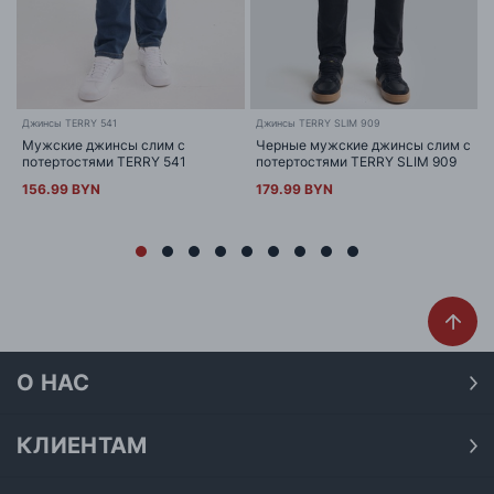
Джинсы TERRY 541
Джинсы TERRY SLIM 909
Мужские джинсы слим с
Черные мужские джинсы слим с
потертостями TERRY 541
потертостями TERRY SLIM 909
156.99 BYN
179.99 BYN
О НАС
О нас
Наши магазины
КЛИЕНТАМ
Доставка
Договор публичной оферты