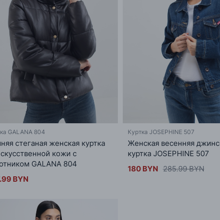
тка GALANA 804
Куртка JOSEPHINE 507
няя стеганая женская куртка
Женская весенняя джинс
искусственной кожи с
куртка JOSEPHINE 507
отником GALANA 804
180 BYN
285.99 BYN
.99 BYN