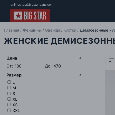
onlineshop@bigstarjeans.com
Главная
Женщины
Одежда
Куртки
Демисезонные ку
ЖЕНСКИЕ ДЕМИСЕЗОНН
Цена
От:
До:
Размер
L
M
S
XL
XS
XXL