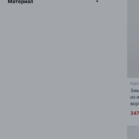
Материал
Кур
Зим
из 
вор
347