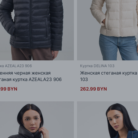
ка AZEALA23 906
Куртка DELINA 103
енняя черная женская
Женская стеганая куртка
ганая куртка AZEALA23 906
103
.99 BYN
262.99 BYN