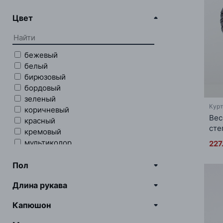
Цвет
бежевый
белый
бирюзовый
бордовый
зеленый
Курт
коричневый
Вес
красный
сте
кремовый
мультиколор
227
оранжевый
розовый
Пол
серебряный
Длина рукава
серый
синий
Капюшон
темно-синий
черный