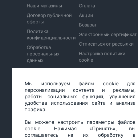
Наши магазины
Оплата
Договор публичной
Акции
оферты
Возврат
Политика
Электронный сертификат
конфиденциальности
Отписаться от рассылки
Обработка
Настройка политики
персональных
cookie
данных
Мы используем файлы cookie для
ООО «БИГ СТАР», УНП 490986593
персонализации контента и рекламы,
Юридический адрес: 220035, Республика Беларусь, г.М
работы социальных функций, улучшения
ул.Тимирязева 65Б, оф.1107Б
удобства использования сайта и анализа
Свидетельство о государственной регистрации: №490
трафика.
14.03.2017.
Регистрация в Торговом реестре: №494648 от 22.10.20
Вы можете настроить параметры файлов
Заказы, оформленные в рабочий день после 18:00, а т
cookie. Нажимая «Принять», вы
или праздники, обрабатываются на следующий рабочий
соглашаетесь на их обработку в