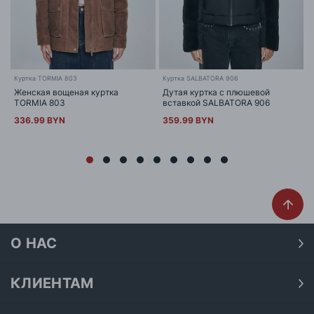
Куртка TORMIA 803
Куртка SALBATORA 906
Женская вощеная куртка
Дутая куртка с плюшевой
TORMIA 803
вставкой SALBATORA 906
336.99 BYN
359.99 BYN
О НАС
О нас
Наши магазины
КЛИЕНТАМ
Доставка
Договор публичной оферты