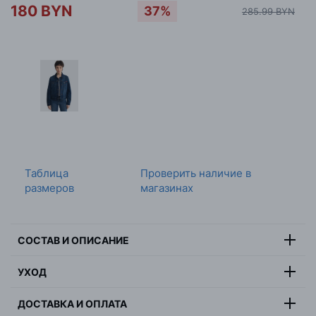
180 BYN
37%
285.99 BYN
Таблица
Проверить наличие в
размеров
магазинах
СОСТАВ И ОПИСАНИЕ
Состав:
100% хлопок
УХОД
Джинсовая куртка JOSEPHINE 507 выполнена из
мягкого денима средней плотности цвета индиго.
ДОСТАВКА И ОПЛАТА
Прямой крой с четырьмя карманами и застежкой на