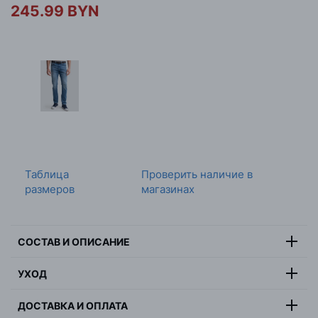
245.99 BYN
Таблица
Проверить наличие в
размеров
магазинах
СОСТАВ И ОПИСАНИЕ
Состав:
99% хлопок, 1% эластан
УХОД
Цвет:
синий
Максимальная температура стирки 30 градусов,
Страна:
Индия
ДОСТАВКА И ОПЛАТА
деликатная стирка, не отбеливать, не сушить в
Пол:
мужчина