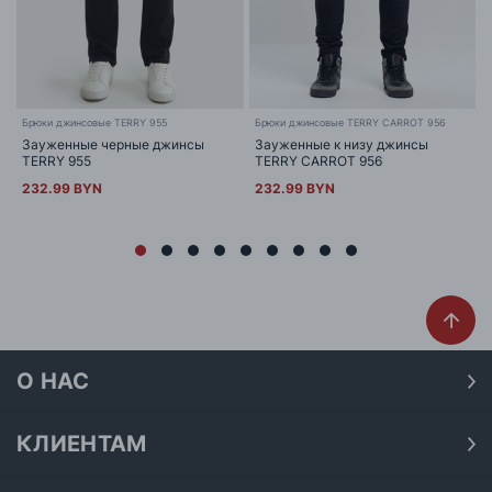
Брюки джинсовые TERRY 955
Брюки джинсовые TERRY CARROT 956
Зауженные черные джинсы
Зауженные к низу джинсы
TERRY 955
TERRY CARROT 956
232.99 BYN
232.99 BYN
О НАС
О нас
Наши магазины
КЛИЕНТАМ
Доставка
Договор публичной оферты