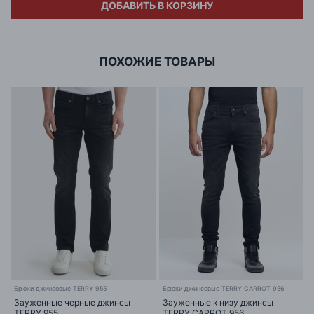
Модель носит размер:
M
ДОБАВИТЬ В КОРЗИНУ
Адрес
ООО «БИГ СТАР»
г. Минск, ул.Тимирязева 65Б,оф.1107Б
ПОХОЖИЕ ТОВАРЫ
Брюки джинсовые TERRY 955
Брюки джинсовые TERRY CARROT 956
Зауженные черные джинсы
Зауженные к низу джинсы
TERRY 955
TERRY CARROT 956