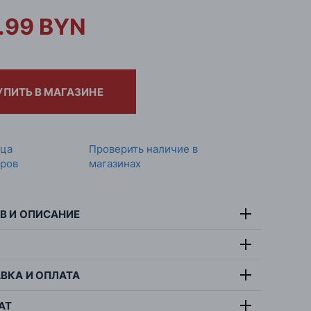
.99 BYN
УПИТЬ В МАГАЗИНЕ
ица
Проверить наличие в
ров
магазинах
В И ОПИСАНИЕ
тав:
замша / текстиль
т:
черный
ВКА И ОПЛАТА
льзовать только по назначению, старательно
ана:
Китай
ровать, чистить влажной тряпкой, кожаную
АТ
:
мужчина
ь натирать кремом, не стирать в стиральной