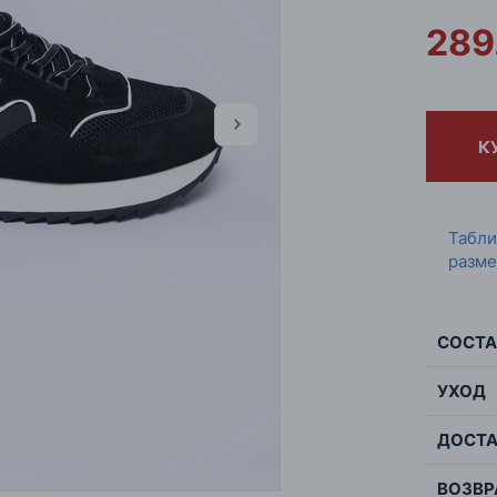
289
К
Табл
разме
СОСТА
УХОД
Сос
Цве
ДОСТА
Испо
Стр
шну
ВОЗВР
Пол
обув