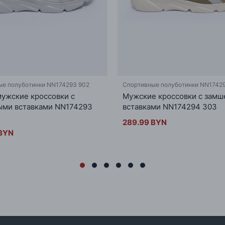
ые полуботинки NN174293 902
Спортивные полуботинки NN1742
ужские кроссовки с
Мужские кроссовки с зам
ыми вставками NN174293
вставками NN174294 303
289.99 BYN
 BYN