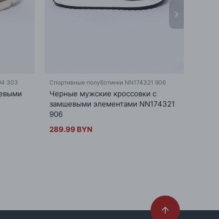
94 303
Спортивные полуботинки NN174321 906
Спорти
шевыми
Черные мужские кроссовки с
Летн
замшевыми элементами NN174321
вста
906
289.
289.99 BYN