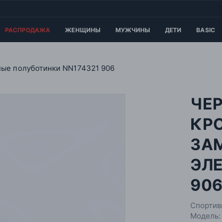
РАСПРОДАЖА
ЖЕНЩИНЫ
МУЖЧИНЫ
ДЕТИ
BASIC
ые полуботинки NN174321 906
ЧЕ
КР
ЗА
ЭЛ
90
Спортив
Модель: