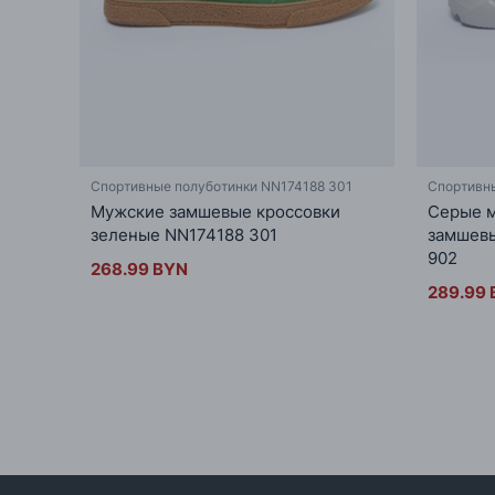
Спортивные полуботинки NN174188 301
Спортивн
Мужские замшевые кроссовки
Серые м
зеленые NN174188 301
замшев
902
268.99 BYN
289.99