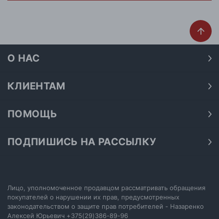
г. Минск, ул.Тимирязева 65Б,оф.1107Б
О НАС
О нас
Наши магазины
КЛИЕНТАМ
Доставка
Договор публичной оферты
Оплата
ПОМОЩЬ
Политика конфиденциальности
Как подобрать размер
Акции
Обработка персональных данных
Как получить скидку на покупку
ПОДПИШИСЬ НА РАССЫЛКУ
Возврат
Подпишитесь на нашу рассылку и узнавайте первыми о
Как купить сертификат
Электронный сертификат
последних акциях.
Как выбрать джинсы
Отписаться от рассылки
Настройка политики cookie
Лицо, уполномоченное продавцом рассматривать обращения
покупателей о нарушении их прав, предусмотренных
законодательством о защите прав потребителей - Назаренко
ПОДПИСАТЬСЯ
Алексей Юрьевич
+375(29)386-89-96