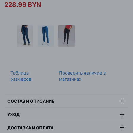
228.99 BYN
Таблица
Проверить наличие в
размеров
магазинах
СОСТАВ И ОПИСАНИЕ
93% хлопок, 5% полиэстер, 2%
УХОД
Состав:
эластан
Максимальная температура стирки 30 градусов,
Цвет:
черный
ДОСТАВКА И ОПЛАТА
деликатная стирка, не отбеливать, не сушить в
Страна:
Египет