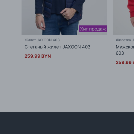
Хит продаж
Жилет JAXOON 403
Жилетка 
Стеганый жилет JAXOON 403
Мужско
603
259.99 BYN
259.99