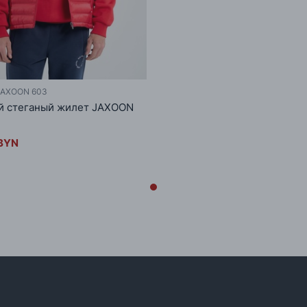
JAXOON 603
й стеганый жилет JAXOON
 BYN