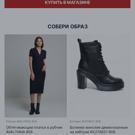
КУПИТЬ В МАГАЗИНЕ
Адрес
ООО «БИГ СТАР»
г. Минск, ул.Тимирязева 65Б,оф.1107Б
СОБЕРИ ОБРАЗ
Платье AVALYNNA 906
Ботинки KK274631 906
Обтягивающее платье в рубчик
Ботинки женские демисезонные
AVALYNNA 906
на каблуке KK274631 906