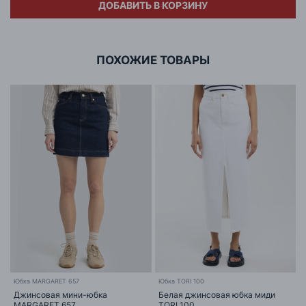
ДОБАВИТЬ В КОРЗИНУ
Адрес
ООО «БИГ СТАР»
г. Минск, ул.Тимирязева 65Б,оф.1107Б
ПОХОЖИЕ ТОВАРЫ
Юбка MARGARET 657
Юбка TORI 100
Ю
Джинсовая мини-юбка
Белая джинсовая юбка миди
MARGARET 657
TORI 100