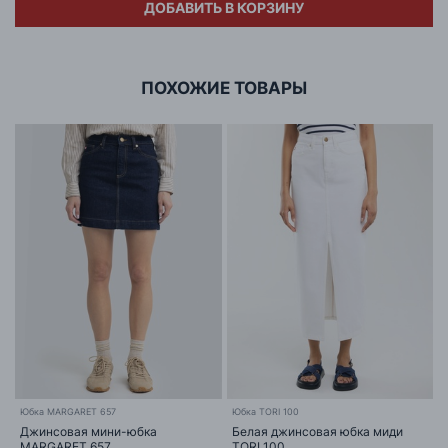
ДОБАВИТЬ В КОРЗИНУ
Адрес
ООО «БИГ СТАР»
г. Минск, ул.Тимирязева 65Б,оф.1107Б
ПОХОЖИЕ ТОВАРЫ
Юбка MARGARET 657
Юбка TORI 100
Ю
Джинсовая мини-юбка
Белая джинсовая юбка миди
MARGARET 657
TORI 100