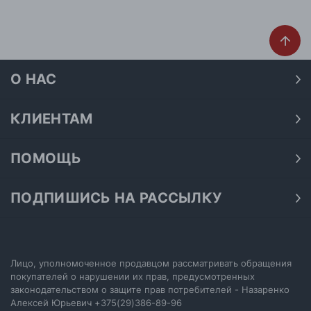
О НАС
О нас
Наши магазины
КЛИЕНТАМ
Доставка
Договор публичной оферты
Оплата
ПОМОЩЬ
Политика конфиденциальности
Как подобрать размер
Акции
Обработка персональных данных
Как получить скидку на покупку
ПОДПИШИСЬ НА РАССЫЛКУ
Возврат
Подпишитесь на нашу рассылку и узнавайте первыми о
Как купить сертификат
Электронный сертификат
последних акциях.
Как выбрать джинсы
Отписаться от рассылки
Настройка политики cookie
Лицо, уполномоченное продавцом рассматривать обращения
покупателей о нарушении их прав, предусмотренных
законодательством о защите прав потребителей - Назаренко
ПОДПИСАТЬСЯ
Алексей Юрьевич
+375(29)386-89-96