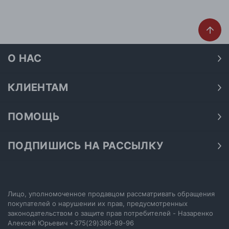
О НАС
О нас
Наши магазины
КЛИЕНТАМ
Доставка
Договор публичной оферты
Оплата
ПОМОЩЬ
Политика конфиденциальности
Как подобрать размер
Акции
Обработка персональных данных
Как получить скидку на покупку
ПОДПИШИСЬ НА РАССЫЛКУ
Возврат
Подпишитесь на нашу рассылку и узнавайте первыми о
Как купить сертификат
Электронный сертификат
последних акциях.
Как выбрать джинсы
Отписаться от рассылки
Настройка политики cookie
Лицо, уполномоченное продавцом рассматривать обращения
покупателей о нарушении их прав, предусмотренных
законодательством о защите прав потребителей - Назаренко
ПОДПИСАТЬСЯ
Алексей Юрьевич
+375(29)386-89-96