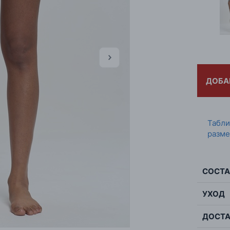
ДОБА
Табл
разме
СОСТА
УХОД
Сос
Цве
ДОСТА
Мак
Стр