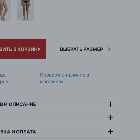
ВИТЬ В КОРЗИНУ
ВЫБРАТЬ РАЗМЕР
ица
Проверить наличие в
ров
магазинах
В И ОПИСАНИЕ
тав:
95% хлопок, 5% эластан
т:
белый
ВКА И ОПЛАТА
симальная температура стирки 30 градусов,
ана:
Бангладеш