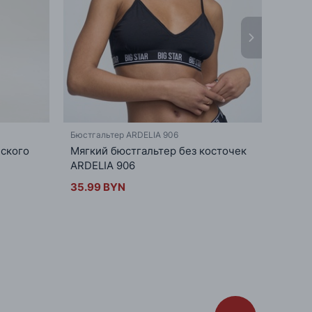
Бюстгальтер ARDELIA 906
Трусы 
еского
Мягкий бюстгальтер без косточек
Женск
ARDELIA 906
микр
35.99 BYN
30.9