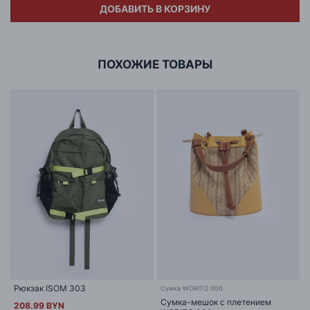
Импортёр
21/21a
заказе на любую сумму
ДОБАВИТЬ В КОРЗИНУ
Вмещает формат А4:
нет
Адрес
ООО «БИГ СТАР»
г. Минск, ул.Тимирязева 65Б,оф.1107Б
ПОХОЖИЕ ТОВАРЫ
Рюкзак ISOM 303
Сумка WORITO 000
Сумка-мешок с плетением
208.99 BYN