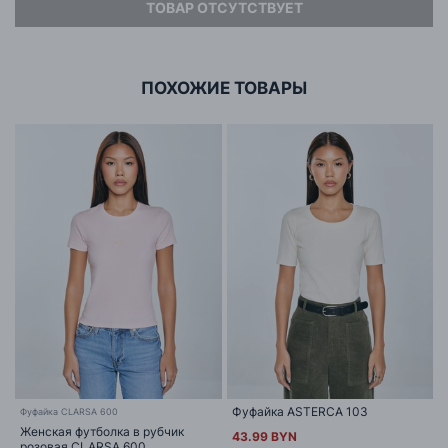
ТОВАР ОТСУТСТВУЕТ
Адрес
ООО «БИГ СТАР»
г. Минск, ул.Тимирязева 65Б,оф.1107Б
ПОХОЖИЕ ТОВАРЫ
Фуфайка ASTERCA 103
Фуфайка CLARSA 600
Женская футболка в рубчик
43.99 BYN
розовая CLARSA 600