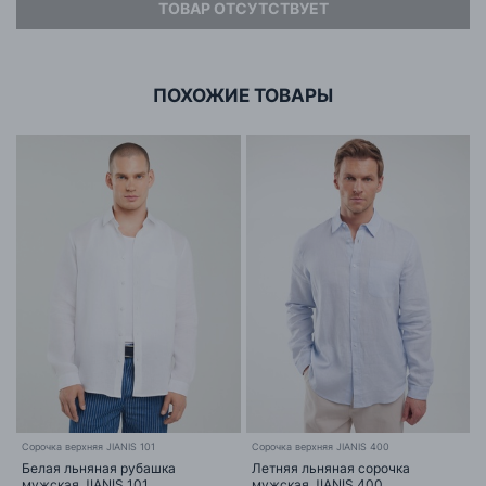
ТОВАР ОТСУТСТВУЕТ
подходящая для теплых дней. Мужская рубашка нежно-
Адрес
ООО «БИГ СТАР»
голубого оттенка выполнена из воздухопроницаемой
г. Минск, ул.Тимирязева 65Б,оф.1107Б
льняной ткани.
ПОХОЖИЕ ТОВАРЫ
Сорочка верхняя JIANIS 101
Сорочка верхняя JIANIS 400
Белая льняная рубашка
Летняя льняная сорочка
мужская JIANIS 101
мужская JIANIS 400