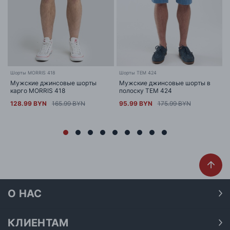
Шорты MORRIS 418
Шорты TEM 424
Мужские джинсовые шорты
Мужские джинсовые шорты в
карго MORRIS 418
полоску TEM 424
128.99 BYN
165.99 BYN
95.99 BYN
175.99 BYN
О НАС
О нас
Наши магазины
КЛИЕНТАМ