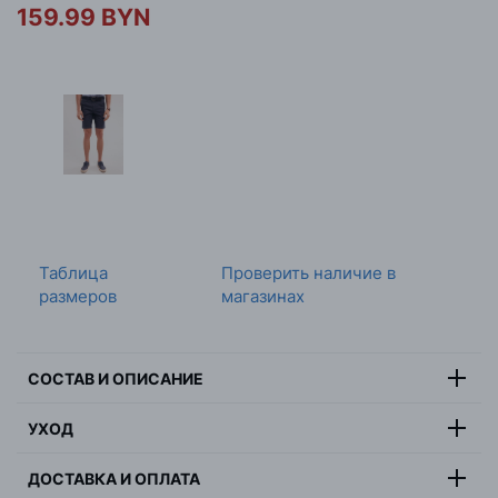
159.99 BYN
Таблица
Проверить наличие в
размеров
магазинах
СОСТАВ И ОПИСАНИЕ
Состав:
98% хлопок, 2% эластан
УХОД
Цвет:
серый
Максимальная температура стирки 30 градусов,
Страна:
Бангладеш
ДОСТАВКА И ОПЛАТА
деликатная стирка, не отбеливать, не сушить в
Пол:
мужчина