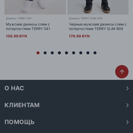
Джинсы TERRY 541
Джинсы TERRY SLIM 909
Мужские джинсы слим с
Черные мужские джинсы слим с
потертостями TERRY 541
потертостями TERRY SLIM 909
156.99 BYN
179.99 BYN
О НАС
О нас
Наши магазины
КЛИЕНТАМ
Доставка
Договор публичной оферты
Оплата
ПОМОЩЬ
Политика конфиденциальности
Как подобрать размер
Акции
Обработка персональных данных