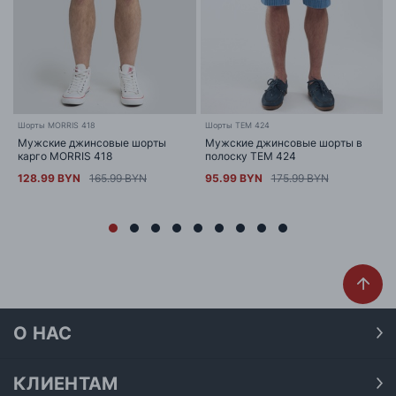
Шорты MORRIS 418
Шорты TEM 424
Мужские джинсовые шорты
Мужские джинсовые шорты в
карго MORRIS 418
полоску TEM 424
128.99 BYN
165.99 BYN
95.99 BYN
175.99 BYN
О НАС
О нас
Наши магазины
КЛИЕНТАМ