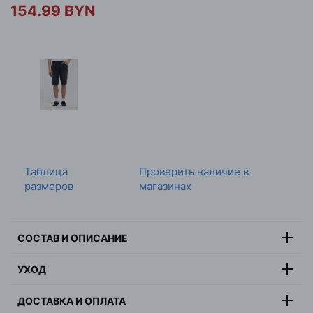
154.99 BYN
Таблица
Проверить наличие в
размеров
магазинах
СОСТАВ И ОПИСАНИЕ
Состав:
98% хлопок, 2% эластан
УХОД
Цвет:
темно-синий
Максимальная температура стирки 30 градусов, не
Страна:
Китай
ДОСТАВКА И ОПЛАТА
отбеливать, не сушить в барабанной сушилке,
Пол:
мужчина