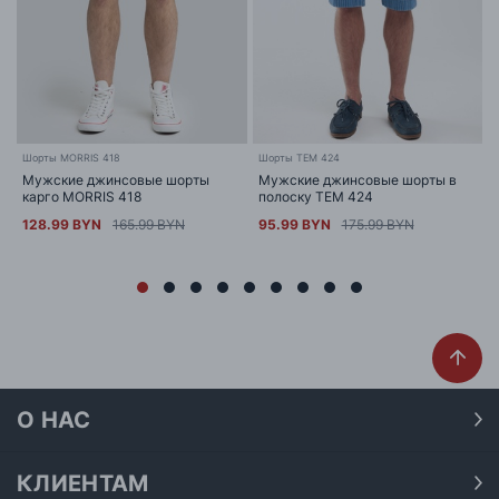
Шорты MORRIS 418
Шорты TEM 424
Мужские джинсовые шорты
Мужские джинсовые шорты в
карго MORRIS 418
полоску TEM 424
128.99 BYN
165.99 BYN
95.99 BYN
175.99 BYN
О НАС
О нас
Наши магазины
КЛИЕНТАМ