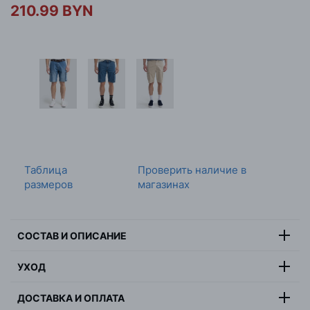
210.99 BYN
Таблица
Проверить наличие в
размеров
магазинах
СОСТАВ И ОПИСАНИЕ
91% хлопок, 6%
УХОД
Состав:
эластомультиэстер, 3% эластан
Максимальная температура стирки 30 градусов, не
Цвет:
черный
ДОСТАВКА И ОПЛАТА
отбеливать, не сушить в барабанной сушилке,
Страна:
Китай