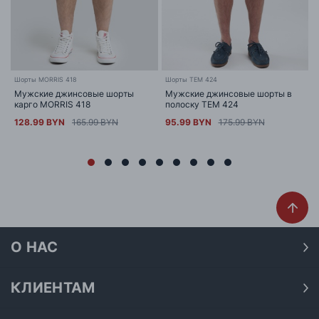
Шорты MORRIS 418
Шорты TEM 424
Мужские джинсовые шорты
Мужские джинсовые шорты в
карго MORRIS 418
полоску TEM 424
128.99 BYN
165.99 BYN
95.99 BYN
175.99 BYN
О НАС
О нас
Наши магазины
КЛИЕНТАМ
Доставка
Договор публичной оферты