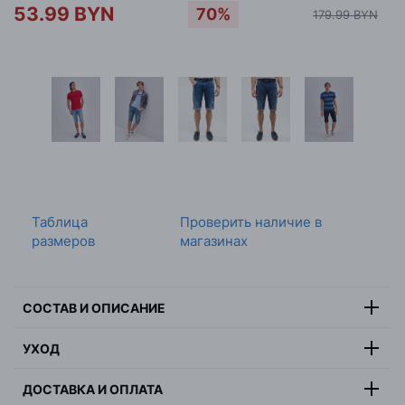
53.99 BYN
70%
179.99 BYN
Таблица
Проверить наличие в
размеров
магазинах
СОСТАВ И ОПИСАНИЕ
Состав:
100% хлопок
УХОД
Цвет:
серый
Максимальная температура стирки 30 градусов, не
Страна:
Индия
ДОСТАВКА И ОПЛАТА
отбеливать, не сушить в барабанной сушилке,
Пол:
мужчина