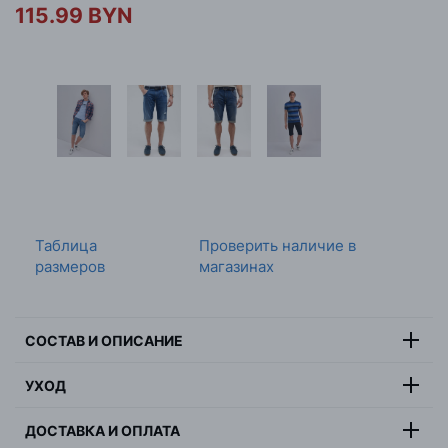
115.99 BYN
Таблица
Проверить наличие в
размеров
магазинах
СОСТАВ И ОПИСАНИЕ
Состав:
100% хлопок
УХОД
Цвет:
синий
Максимальная температура стирки 30 градусов,
Страна:
Индия
ДОСТАВКА И ОПЛАТА
деликатная стирка, не отбеливать, не сушить в
Пол:
мужчина