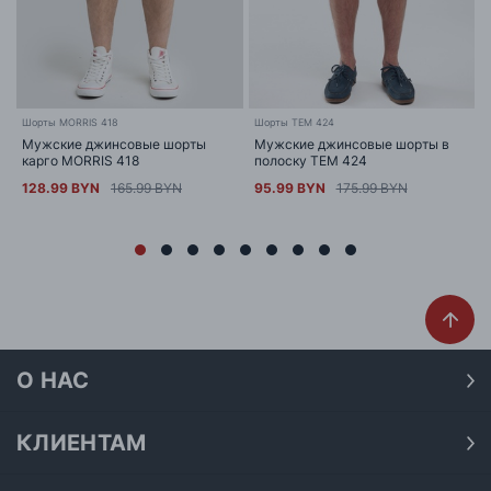
Шорты MORRIS 418
Шорты TEM 424
Мужские джинсовые шорты
Мужские джинсовые шорты в
карго MORRIS 418
полоску TEM 424
128.99 BYN
165.99 BYN
95.99 BYN
175.99 BYN
О НАС
О нас
Наши магазины
КЛИЕНТАМ
Доставка
Договор публичной оферты