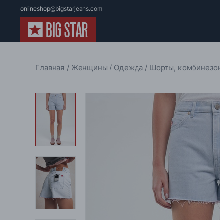
onlineshop@bigstarjeans.com
Главная
Женщины
Одежда
Шорты, комбинез