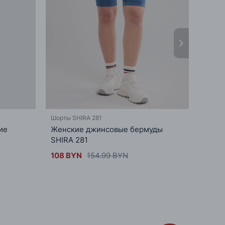
рубашками оверсайз.
Шорты SHIRA 281
Комби
ие
Женские джинсовые бермуды
Летни
SHIRA 281
льна
108 BYN
154.99 BYN
212 