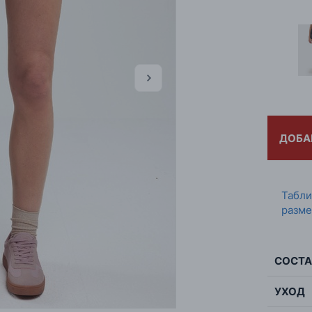
ДОБА
Табл
разме
СОСТА
УХОД
Сос