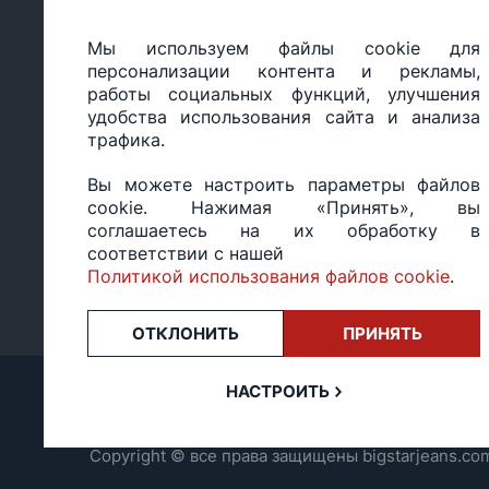
Мы используем файлы cookie для
ООО «БИГ СТАР», УНП 490986593
персонализации контента и рекламы,
Юридический адрес: 220035, Республика Беларусь, г.М
работы социальных функций, улучшения
ул.Тимирязева 65Б, оф.1107Б
удобства использования сайта и анализа
Свидетельство о государственной регистрации: №490
трафика.
14.03.2017.
Регистрация в Торговом реестре: №494648 от 22.10.20
Вы можете настроить параметры файлов
Заказы, оформленные в рабочий день после 18:00, а т
cookie. Нажимая «Принять», вы
или праздники, обрабатываются на следующий рабочий
соглашаетесь на их обработку в
Оценка 4,4
★★★★★
на основе
13 отзывов.
соответствии с нашей
Политикой использования файлов cookie
.
ОТКЛОНИТЬ
ПРИНЯТЬ
НАСТРОИТЬ
Copyright © все права защищены bigstarjeans.co