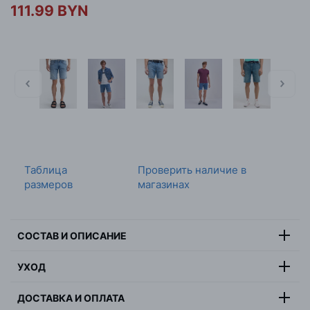
111.99 BYN
Таблица
Проверить наличие в
размеров
магазинах
СОСТАВ И ОПИСАНИЕ
Состав:
99% хлопок, 1% эластан
УХОД
Цвет:
черный
Максимальная температура стирки 30 градусов,
Страна:
Бангладеш
ДОСТАВКА И ОПЛАТА
деликатная стирка, не отбеливать, не сушить в
Пол:
мужчина