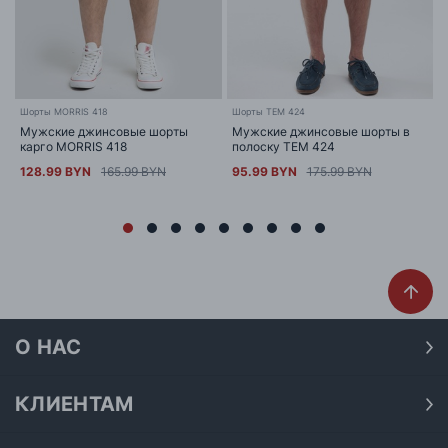
Шорты MORRIS 418
Шорты TEM 424
Мужские джинсовые шорты
Мужские джинсовые шорты в
карго MORRIS 418
полоску TEM 424
128.99 BYN
165.99 BYN
95.99 BYN
175.99 BYN
О НАС
О нас
Наши магазины
КЛИЕНТАМ
Доставка
Договор публичной оферты