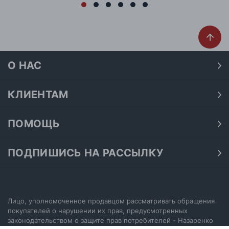
О НАС
О нас
Наши магазины
КЛИЕНТАМ
Доставка
Договор публичной оферты
Оплата
ПОМОЩЬ
Политика конфиденциальности
Как подобрать размер
Акции
Обработка персональных данных
Как получить скидку на покупку
ПОДПИШИСЬ НА РАССЫЛКУ
Возврат
Подпишитесь на нашу рассылку и узнавайте первыми о
Как купить сертификат
Электронный сертификат
последних акциях.
Как выбрать джинсы
Отписаться от рассылки
Настройка политики cookie
Лицо, уполномоченное продавцом рассматривать обращения
покупателей о нарушении их прав, предусмотренных
законодательством о защите прав потребителей - Назаренко
ПОДПИСАТЬСЯ