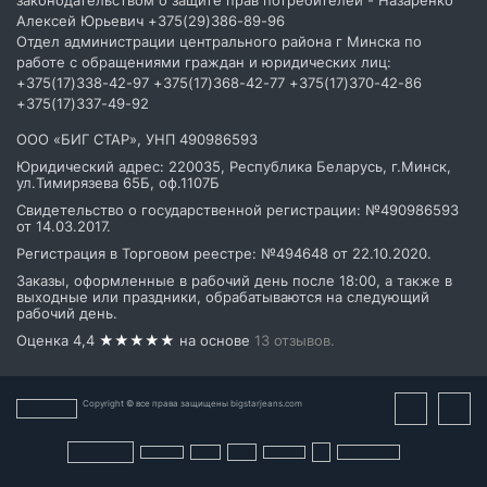
законодательством о защите прав потребителей - Назаренко
ПОДПИСАТЬСЯ
Алексей Юрьевич
+375(29)386-89-96
Отдел администрации центрального района г Минска по
работе с обращениями граждан и юридических лиц:
+375(17)338-42-97 +375(17)368-42-77 +375(17)370-42-86
+375(17)337-49-92
ООО «БИГ СТАР», УНП 490986593
Юридический адрес: 220035, Республика Беларусь, г.Минск,
ул.Тимирязева 65Б, оф.1107Б
Свидетельство о государственной регистрации: №490986593
от 14.03.2017.
Регистрация в Торговом реестре: №494648 от 22.10.2020.
Заказы, оформленные в рабочий день после 18:00, а также в
выходные или праздники, обрабатываются на следующий
рабочий день.
Оценка 4,4
★★★★★
на основе
13 отзывов.
Copyright © все права защищены bigstarjeans.com