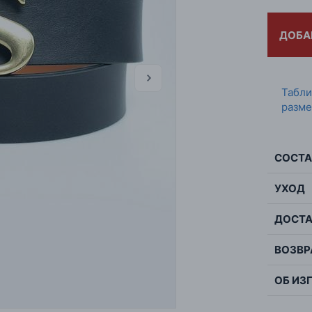
ДОБА
Табл
разме
СОСТА
УХОД
Сос
Цве
ДОСТА
Не с
Стр
бара
ВОЗВР
Пол
Узор
ОБ ИЗ
Шир
Това
пок