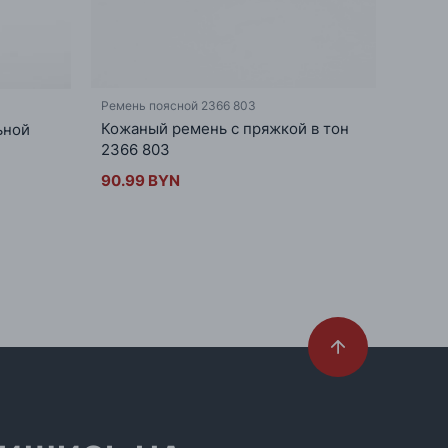
Ремень поясной 2366 803
Ремень
Кожаный ремень с пряжкой в тон
Кожа
ьной
2366 803
71.99
90.99 BYN