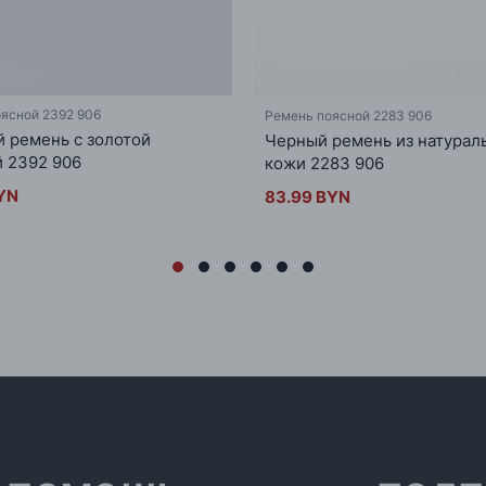
ясной 2392 906
Ремень поясной 2283 906
 ремень с золотой
Черный ремень из натурал
 2392 906
кожи 2283 906
YN
83.99 BYN