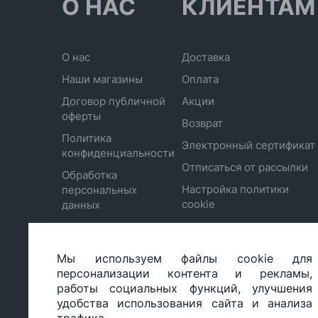
О НАС
КЛИЕНТАМ
О нас
Доставка
Наши магазины
Оплата
Договор публичной
Акции
оферты
Возврат
Политика
Электронный сертификат
конфиденциальности
Отписаться от рассылки
Обработка
Настройка политики
персональных
cookie
данных
Мы используем файлы cookie для
ООО «БИГ СТАР», УНП 490986593
персонализации контента и рекламы,
Юридический адрес: 220035, Республика Беларусь, г.М
работы социальных функций, улучшения
ул.Тимирязева 65Б, оф.1107Б
удобства использования сайта и анализа
Свидетельство о государственной регистрации: №490