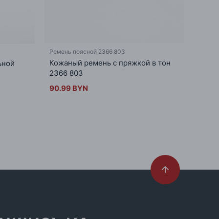
Ремень поясной 2366 803
Ремень
Кожаный ремень с пряжкой в тон
Кожа
ьной
2366 803
71.99
90.99 BYN