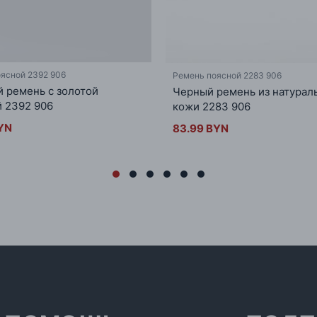
ясной 2392 906
Ремень поясной 2283 906
 ремень с золотой
Черный ремень из натурал
 2392 906
кожи 2283 906
YN
83.99 BYN