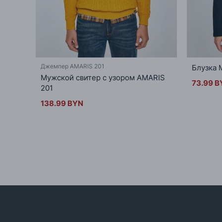
Джемпер AMARIS 201
Блузка
Мужской свитер с узором AMARIS
73.99 B
201
138.99 BYN