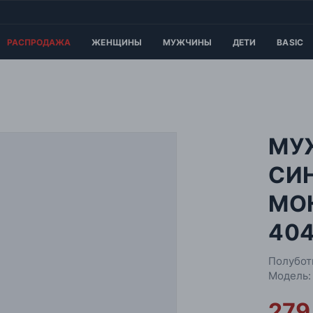
РАСПРОДАЖА
ЖЕНЩИНЫ
МУЖЧИНЫ
ДЕТИ
BASIC
МУ
СИ
МО
40
Полубот
Модель:
279