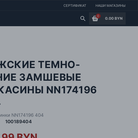
СЕРТИФИКАТ
НАШИ МАГАЗИНЫ
0
0.00 BYN
ЖСКИЕ ТЕМНО-
НИЕ ЗАМШЕВЫЕ
КАСИНЫ NN174196
4
инки NN174196 404
100189404
.99 BYN