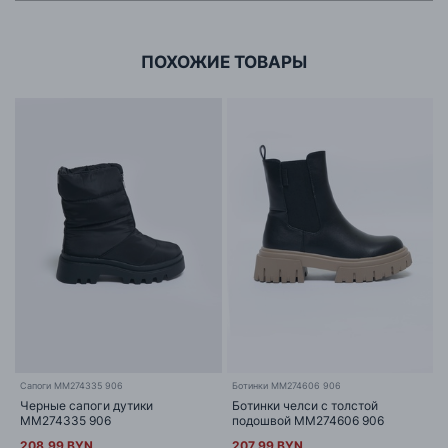
г. Минск, ул.Тимирязева 65Б,оф.1107Б
ПОХОЖИЕ ТОВАРЫ
Сапоги MM274335 906
Ботинки MM274606 906
Черные сапоги дутики
Ботинки челси с толстой
MM274335 906
подошвой MM274606 906
208.99 BYN
207.99 BYN