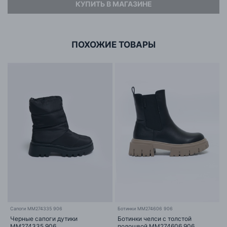
КУПИТЬ В МАГАЗИНЕ
Адрес
ООО «БИГ СТАР»
г. Минск, ул.Тимирязева 65Б,оф.1107Б
ПОХОЖИЕ ТОВАРЫ
Сапоги MM274335 906
Ботинки MM274606 906
Черные сапоги дутики
Ботинки челси с толстой
MM274335 906
подошвой MM274606 906