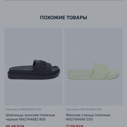
г. Минск, ул.Тимирязева 65Б,оф.1107Б
ПОХОЖИЕ ТОВАРЫ
Пантолеты NN274A682 906
Пантолеты NN274A646 300
Шлепанцы женские пляжные
Женские сланцы пляжные
черные NN274A682 906
NN274A646 300
88.99 BYN
77.99 BYN