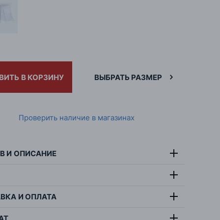
ВИТЬ В КОРЗИНУ
ВЫБРАТЬ РАЗМЕР
Проверить наличие в магазинах
В И ОПИСАНИЕ
76% хлопок, 22%
тав:
полиамид, 2% эластан
ВКА И ОПЛАТА
симальная температура стирки 40 градусов,
т:
черный
тбеливать, не гладить, не сушить в барабанной
ана:
Польша
АТ