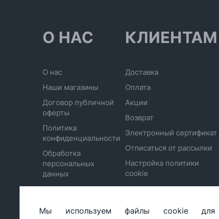
О НАС
КЛИЕНТАМ
О нас
Доставка
Наши магазины
Оплата
Договор публичной
Акции
оферты
Возврат
Политика
Электронный сертификат
конфиденциальности
Отписаться от рассылки
Обработка
Настройка политики
персональных
cookie
данных
Мы используем файлы cookie для
ООО «БИГ СТАР», УНП 490986593