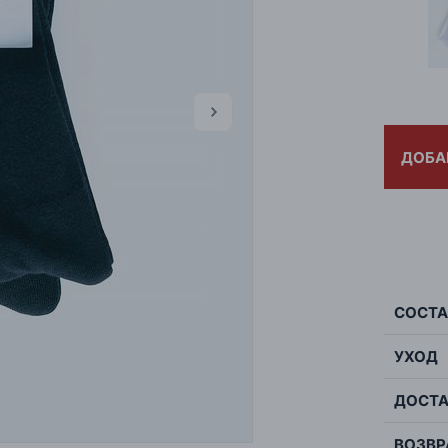
ДОБА
СОСТА
УХОД
Сос
ДОСТА
Мак
Цве
не о
Стр
ВОЗВР