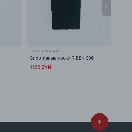
Носки RIBEN 906
Носки 
Спортивные носки RIBEN 906
Спорт
906
11.99 BYN
32.9