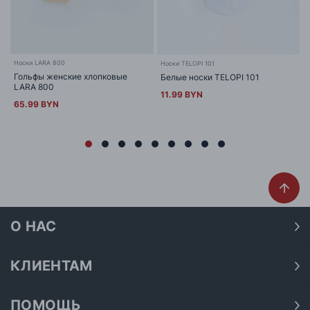
Носки LARA 800
Носки TELOPI 101
Гольфы женские хлопковые
Белые носки TELOPI 101
LARA 800
11.99 BYN
65.99 BYN
О НАС
О нас
Наши магазины
КЛИЕНТАМ
Доставка
Договор публичной оферты
Оплата
ПОМОЩЬ
Политика конфиденциальности