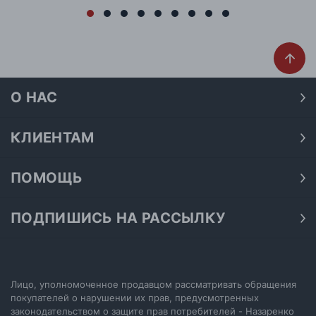
О НАС
О нас
Наши магазины
КЛИЕНТАМ
Доставка
Договор публичной оферты
Оплата
ПОМОЩЬ
Политика конфиденциальности
Как подобрать размер
Акции
Обработка персональных данных
Как получить скидку на покупку
ПОДПИШИСЬ НА РАССЫЛКУ
Возврат
Подпишитесь на нашу рассылку и узнавайте первыми о
Как купить сертификат
Электронный сертификат
последних акциях.
Как выбрать джинсы
Отписаться от рассылки
Настройка политики cookie
Лицо, уполномоченное продавцом рассматривать обращения
покупателей о нарушении их прав, предусмотренных
законодательством о защите прав потребителей - Назаренко
ПОДПИСАТЬСЯ