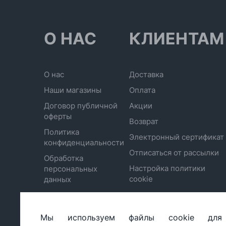
О НАС
КЛИЕНТАМ
О нас
Доставка
Наши магазины
Оплата
Договор публичной
Акции
оферты
Возврат
Политика
Электронный сертификат
конфиденциальности
Отписаться от рассылки
Обработка
Настройка политики
персональных
cookie
данных
Мы используем файлы cookie для
ООО «БИГ СТАР», УНП 490986593