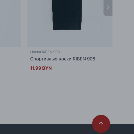
Носки RIBEN 906
Носки 
Спортивные носки RIBEN 906
Спорт
906
11.99 BYN
32.9