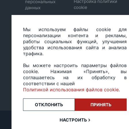
Настройка политики
персональных
cookie
данных
Мы используем файлы cookie для
ООО «БИГ СТАР», УНП 490986593
персонализации контента и рекламы,
Юридический адрес: 220035, Республика Беларусь, г.М
работы социальных функций, улучшения
ул.Тимирязева 65Б, оф.1107Б
удобства использования сайта и анализа
Свидетельство о государственной регистрации: №490
трафика.
14.03.2017.
Регистрация в Торговом реестре: №494648 от 22.10.20
Вы можете настроить параметры файлов
Заказы, оформленные в рабочий день после 18:00, а т
cookie. Нажимая «Принять», вы
или праздники, обрабатываются на следующий рабочий
соглашаетесь на их обработку в
Оценка 4,4
★★★★★
на основе
13 отзывов.
соответствии с нашей
Политикой использования файлов cookie
.
ОТКЛОНИТЬ
ПРИНЯТЬ
НАСТРОИТЬ