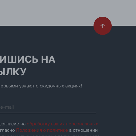
при заказе на любую сумму
ес
ООО «БИГ СТАР»
г. Минск, ул.Тимирязева
65Б,оф.1107Б
ИШИСЬ НА
ЫЛКУ
ервыми узнают о скидочных акциях!
согласие на
обработку ваших персональных
гласно
Положения о политике
в отношении