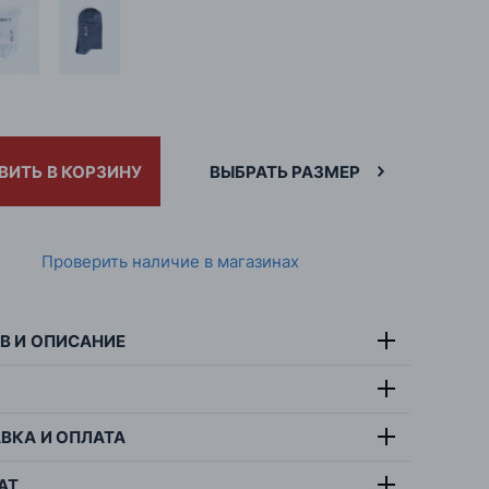
ВИТЬ В КОРЗИНУ
ВЫБРАТЬ РАЗМЕР
Проверить наличие в магазинах
В И ОПИСАНИЕ
76% хлопок, 22%
тав:
полиамид, 2% эластан
ВКА И ОПЛАТА
симальная температура стирки 30 градусов,
т:
черный
тбеливать, не гладить, не сушить в барабанной
ана:
Польша
АТ