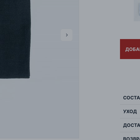
ДОБА
СОСТА
УХОД
Сос
ДОСТА
Мак
Цве
не о
Стр
ВОЗВР