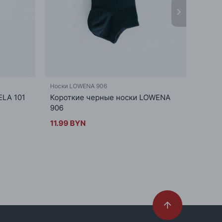
Носки LOWENA 906
Носки
LA 101
Короткие черные носки LOWENA
Коро
906
000
11.99 BYN
31.99