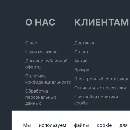
О НАС
КЛИЕНТАМ
О нас
Доставка
Наши магазины
Оплата
Договор публичной
Акции
оферты
Возврат
Политика
Электронный сертификат
конфиденциальности
Отписаться от рассылки
Обработка
Настройка политики
персональных
cookie
данных
Мы используем файлы cookie для
ООО «БИГ СТАР», УНП 490986593