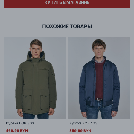
КУПИТЬ В МАГАЗИНЕ
Адрес
ООО «БИГ СТАР»
г. Минск, ул.Тимирязева 65Б,оф.1107Б
ПОХОЖИЕ ТОВАРЫ
Куртка LOB 303
Куртка KYE 403
469.99 BYN
359.99 BYN