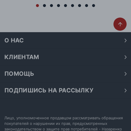
О НАС
О нас
Наши магазины
КЛИЕНТАМ
Доставка
Договор публичной оферты
Оплата
ПОМОЩЬ
Политика конфиденциальности
Как подобрать размер
Акции
Обработка персональных данных
Как получить скидку на покупку
ПОДПИШИСЬ НА РАССЫЛКУ
Возврат
Подпишитесь на нашу рассылку и узнавайте первыми о
Как купить сертификат
Электронный сертификат
последних акциях.
Как выбрать джинсы
Отписаться от рассылки
Настройка политики cookie
Лицо, уполномоченное продавцом рассматривать обращения
покупателей о нарушении их прав, предусмотренных
законодательством о защите прав потребителей - Назаренко
ПОДПИСАТЬСЯ