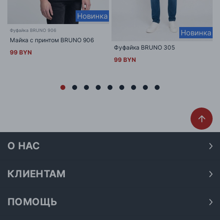
Новинка
Фуфайка BRUNO 906
Новинка
Майка с принтом BRUNO 906
Фуфайка BRUNO 305
99 BYN
99 BYN
О НАС
О нас
Наши магазины
КЛИЕНТАМ
Доставка
Договор публичной оферты
Оплата
ПОМОЩЬ
Политика конфиденциальности
Как подобрать размер
Акции
Обработка персональных данных