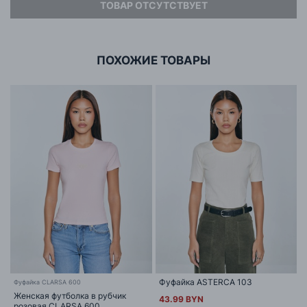
ТОВАР ОТСУТСТВУЕТ
Адрес
ООО «БИГ СТАР»
г. Минск, ул.Тимирязева 65Б,оф.1107Б
ПОХОЖИЕ ТОВАРЫ
Фуфайка ASTERCA 103
Фуфайка CLARSA 600
Женская футболка в рубчик
43.99 BYN
розовая CLARSA 600