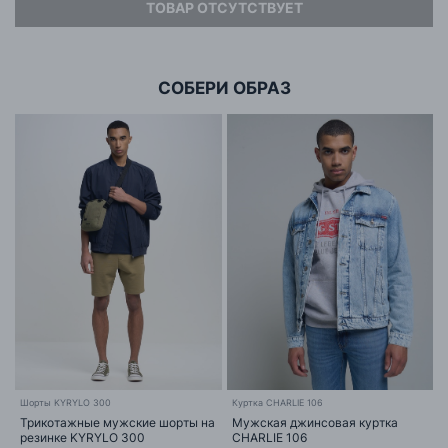
ТОВАР ОТСУТСТВУЕТ
Адрес
ООО «БИГ СТАР»
г. Минск, ул.Тимирязева 65Б,оф.1107Б
СОБЕРИ ОБРАЗ
Шорты KYRYLO 300
Куртка CHARLIE 106
П
Трикотажные мужские шорты на
Мужская джинсовая куртка
резинке KYRYLO 300
CHARLIE 106