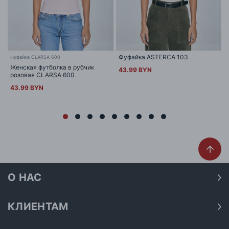
Фуфайка ASTERCA 103
Фуфайка CLARSA 600
Женская футболка в рубчик
43.99 BYN
розовая CLARSA 600
43.99 BYN
О НАС
О нас
Наши магазины
КЛИЕНТАМ
Доставка
Договор публичной оферты