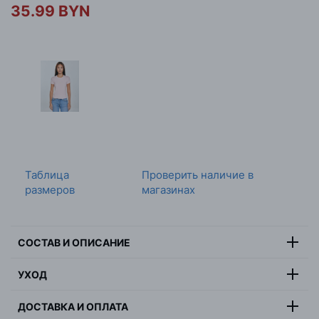
35.99 BYN
Таблица
Проверить наличие в
размеров
магазинах
СОСТАВ И ОПИСАНИЕ
Состав:
95% хлопок, 5% эластан
УХОД
Цвет:
черный
Максимальная температура стирки 30 градусов,
Страна:
Бангладеш
ДОСТАВКА И ОПЛАТА
деликатная стирка, не отбеливать, не сушить в
Пол:
женщина