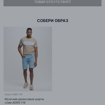
материала требует на 71% меньше воды, чем продукция
ТОВАР ОТСУТСТВУЕТ
Адрес
ООО «БИГ СТАР»
стандартного хлопка.
г. Минск, ул.Тимирязева 65Б,оф.1107Б
СОБЕРИ ОБРАЗ
Шорты ADEN 116
Мужские джинсовые шорты
слим ADEN 116