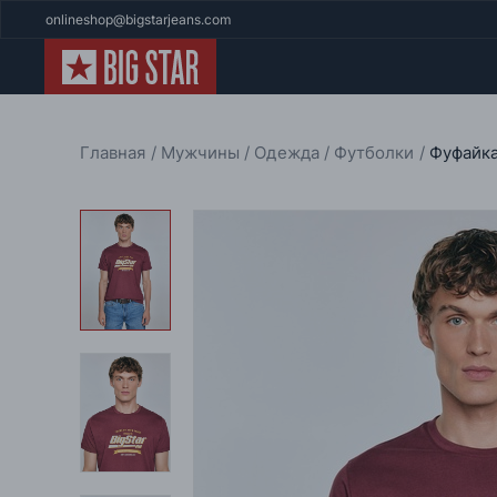
onlineshop@bigstarjeans.com
Главная
Мужчины
Одежда
Футболки
Фуфайка