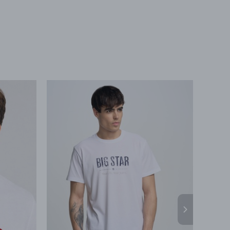
65Б,оф.1107Б