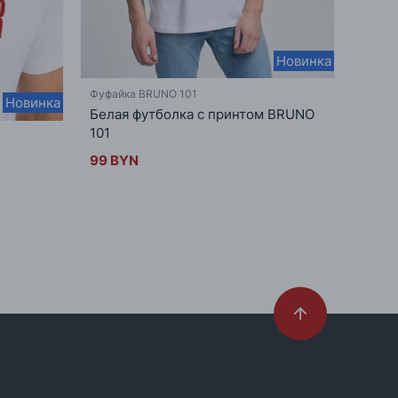
Новинка
Фуфайка BRUNO 101
Фуфай
Новинка
Белая футболка с принтом BRUNO
Футб
101
99 B
99 BYN