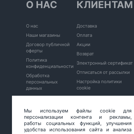
О НАС
КЛИЕНТАМ
О нас
Доставка
Наши магазины
Оплата
Договор публичной
Акции
оферты
Возврат
Политика
Электронный сертификат
конфиденциальности
Отписаться от рассылки
Обработка
Настройка политики
персональных
cookie
данных
Мы используем файлы cookie для
ООО «БИГ СТАР», УНП 490986593
персонализации контента и рекламы,
Юридический адрес: 220035, Республика Беларусь, г.М
работы социальных функций, улучшения
ул.Тимирязева 65Б, оф.1107Б
удобства использования сайта и анализа
Свидетельство о государственной регистрации: №490