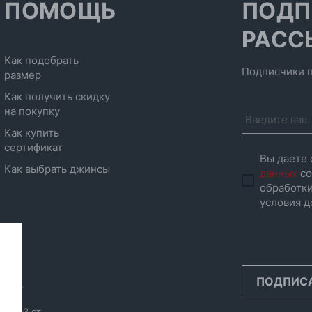
ПОМОЩЬ
ПОДП
РАСС
Как подобрать
Подписчики п
размер
Как получить скидку
на покупку
Как купить
сертификат
Вы даете 
Как выбрать джинсы
данных
со
обработки
условия д
ПОДПИС
инск,
986593 от