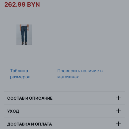
262.99 BYN
Таблица
Проверить наличие в
размеров
магазинах
СОСТАВ И ОПИСАНИЕ
67% хлопок, 32% лиоцелл, 1%
УХОД
Состав:
эластан
Максимальная температура стирки 30 градусов,
Цвет:
синий
ДОСТАВКА И ОПЛАТА
деликатная стирка, не отбеливать, не сушить в
Страна:
Бангладеш