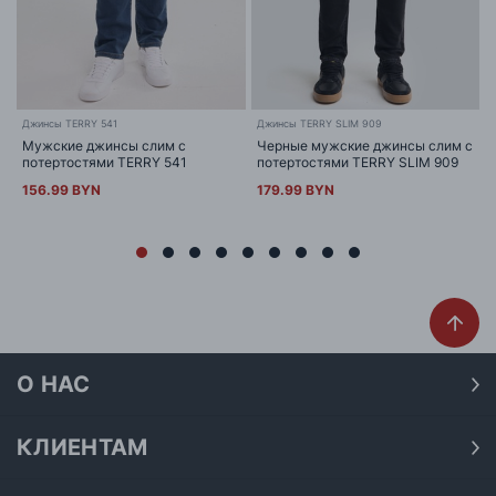
Джинсы TERRY 541
Джинсы TERRY SLIM 909
Мужские джинсы слим с
Черные мужские джинсы слим с
потертостями TERRY 541
потертостями TERRY SLIM 909
156.99 BYN
179.99 BYN
О НАС
О нас
Наши магазины
КЛИЕНТАМ
Доставка
Договор публичной оферты